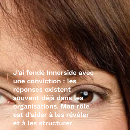
J’ai fondé Innerside avec
une conviction : les
réponses existent
souvent déjà dans les
organisations. Mon rôle
est d’aider à les révéler
et à les structurer.