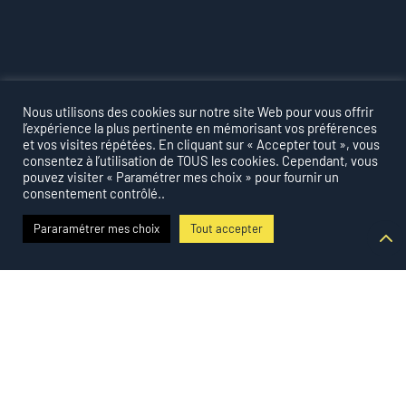
Discutons ensemble de votre
Nous utilisons des cookies sur notre site Web pour vous offrir
projet.
l’expérience la plus pertinente en mémorisant vos préférences
et vos visites répétées. En cliquant sur « Accepter tout », vous
consentez à l’utilisation de TOUS les cookies. Cependant, vous
pouvez visiter « Paramétrer mes choix » pour fournir un
PRENDRE RENDEZ-VOUS
consentement contrôlé..
Pararamétrer mes choix
Tout accepter
MENTIONS LÉGALES